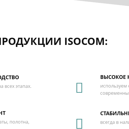
РОДУКЦИИ ISOCOM:
ВЫСОКОЕ 
ОДСТВО
используем 
а всех этапах.
современные
НТ
СТАБИЛЬН
ты, полотна,
всегда в нал