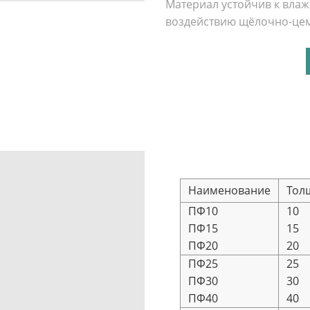
Материал устойчив к влаж
воздействию щёлочно-цем
Наименование
Тол
ПФ10
10
ПФ15
15
ПФ20
20
ПФ25
25
ПФ30
30
ПФ40
40