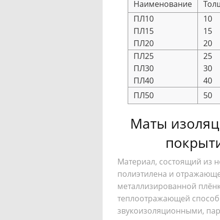
Наименование
Тол
ПЛ10
10
ПЛ15
15
ПЛ20
20
ПЛ25
25
ПЛ30
30
ПЛ40
40
ПЛ50
50
Маты изоляц
покрыт
Материал, состоящий из н
полиэтилена и отражающе
металлизированной плён
теплоотражающей способ
звукоизоляционными, па