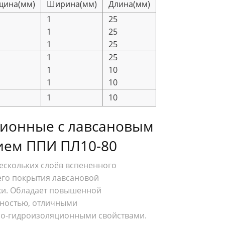
щина(мм)
Ширина(мм)
Длина(мм)
1
25
1
25
1
25
1
25
1
10
1
10
1
10
ионные с лавсановым
ием ППИ ПЛ10-80
ескольких слоёв вспененного
го покрытия лавсановой
ки. Обладает повышенной
ностью, отличными
ро-гидроизоляционными свойствами.