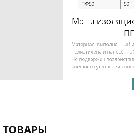
ПФ50
50
Маты изоляци
ПП
Материал, выполненный и
полиэтилена и нанесённо
Не подвержен воздействи
внешнего утепления конс
 ТОВАРЫ