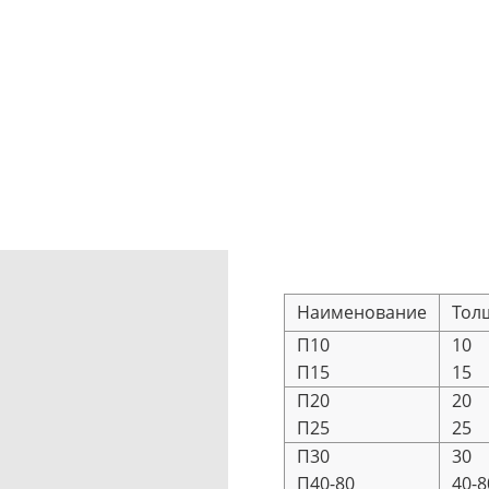
Наименование
Тол
П10
10
П15
15
П20
20
П25
25
П30
30
П40-80
40-8