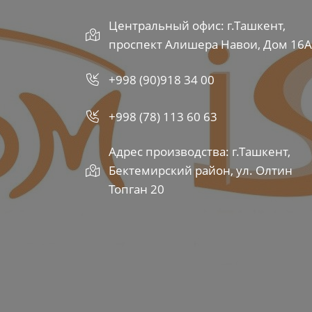
Центральный офис: г.Ташкент,
проспект Алишера Навои, Дом 16А
+998 (90)918 34 00
+998 (78) 113 60 63
Адрес производства: г.Ташкент,
Бектемирский район, ул. Олтин
Топган 20