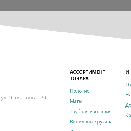
АССОРТИМЕНТ
И
ТОВАРА
О 
Полотно
На
 ул. Олтин Топган 20
Маты
До
Трубная изоляция
Ко
Виниловые рукава